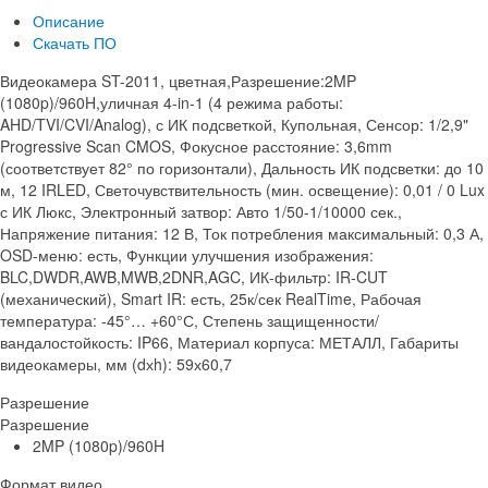
Описание
Скачать ПО
Видеокамера ST-2011, цветная,Разрешение:2MP
(1080p)/960H,уличная 4-in-1 (4 режима работы:
AHD/TVI/CVI/Analog), с ИК подсветкой, Купольная, Сенсор: 1/2,9"
Progressive Scan CMOS, Фокусное расстояние: 3,6mm
(соответствует 82° по горизонтали), Дальность ИК подсветки: до 10
м, 12 IRLED, Светочувствительность (мин. освещение): 0,01 / 0 Lux
с ИК Люкс, Электронный затвор: Авто 1/50-1/10000 сек.,
Напряжение питания: 12 В, Ток потребления максимальный: 0,3 А,
OSD-меню: есть, Функции улучшения изображения:
BLC,DWDR,AWB,MWB,2DNR,AGC, ИК-фильтр: IR-CUT
(механический), Smart IR: есть, 25к/сек RealTime, Рабочая
температура: -45°… +60°С, Степень защищенности/
вандалостойкость: IP66, Материал корпуса: МЕТАЛЛ, Габариты
видеокамеры, мм (dхh): 59х60,7
Разрешение
Разрешение
2MP (1080p)/960H
Формат видео