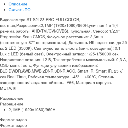
Описание
Скачать ПО
Видеокамера ST-S2123 PRO FULLCOLOR,
цветная,Разрешение:2,1MP (1920х1080)/960H,уличная 4 в 1(4
режима работы: AHD/TVI/CVI/CVBS), Купольная, Сенсор: 1/2,9"
Progressive Scan CMOS, Фокусное расстояние: 3,6mm
(соответствует 87° по горизонтали), Дальность ИК подсветки: до 25
м, 2 LED (3500К), Светочувствительность (мин. освещение): 0,1
Lux с LED (белый свет), Электронный затвор: 1/25-1/50000 сек.,
Напряжение питания: 12 В, Ток потребления максимальный: 0,3 А,
OSD-меню: есть, Функции улучшения изображения:
BLC,DWDR,AWB,MWB,2DNR,3DNR,AGC, Smart IR: Smart IR, 25 к/
сек Real Time, Рабочая температура: -45°… +60°С, Степень
защищенности/вандалостойкость: IP66, Материал корпуса:
МЕТАЛЛ
Разрешение
Разрешение
2,1MP (1920х1080)/960H
Формат видео
Формат видео