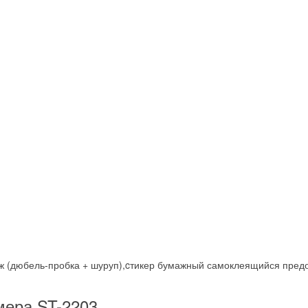
ж (дюбель-пробка + шуруп),cтикер бумажный самоклеящийся пред
мера ST-2203