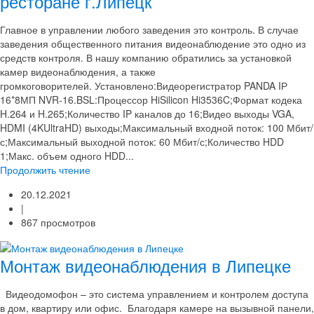
ресторане г.Липецк
Главное в управлении любого заведения это контроль. В случае
заведения общественного питания видеонаблюдение это одно из
средств контроля. В нашу компанию обратились за установкой
камер видеонаблюдения, а также
громкоговорителей. Установлено:Видеорегистратор PANDA IР
16*8МП NVR-16.BSL:Процессор HiSilicon Hi3536C;Формат кодека
H.264 и H.265;Количество IP каналов до 16;Видео выходы VGA,
HDMI (4KUltraHD) выходы;Максимальный входной поток: 100 Мбит/
с;Максимальный выходной поток: 60 Мбит/с;Количество HDD
1;Макс. объем одного HDD...
Продолжить чтение
20.12.2021
|
867 просмотров
Монтаж видеонаблюдения в Липецке
Видеодомофон – это система управлением и контролем доступа
в дом, квартиру или офис. Благодаря камере на вызывной панели,